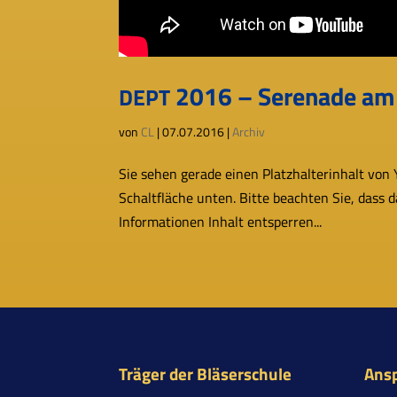
2016 – Serenade am 
DEPT
von
CL
|
07.07.2016
|
Archiv
Sie sehen gerade einen Platzhalterinhalt von Yo
Schaltfläche unten. Bitte beach­ten Sie, dass 
Informationen Inhalt ent­sper­ren...
Träger der Bläserschule
Ans