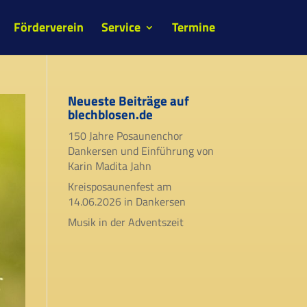
Förderverein
Service
Termine
Neueste Beiträge auf
blechblosen.de
150 Jahre Posaunenchor
Dankersen und Einführung von
Karin Madita Jahn
Kreisposaunenfest am
14.06.2026 in Dankersen
Musik in der Adventszeit