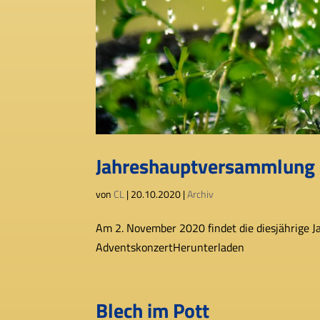
Jahreshauptversammlung
von
CL
|
20.10.2020
|
Archiv
Am 2. November 2020 fin­det die dies­jäh­rige 
AdventskonzertHerunterladen
Blech im Pott