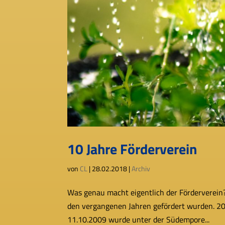
10 Jahre Förderverein
von
CL
|
28.02.2018
|
Archiv
Was genau macht eigent­lich der Förderverein? W
den ver­gan­ge­nen Jahren geför­dert wurden. 
11.10.2009 wurde unter der Südempore...