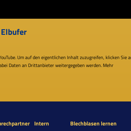
Elbufer
uTube. Um auf den eigent­li­chen Inhalt zuzu­grei­fen, kli­cken Sie a
dabei Daten an Drittanbieter wei­ter­ge­ge­ben werden. Mehr
prechpartner
Intern
Blechblasen lernen