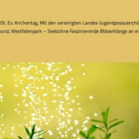
t. Ev. Kirchentag. Mit den ver­ei­nig­ten Landes-Jugendposauench
mund, Westfalenpark – Seebühne Faszinierende Bläserklänge an 