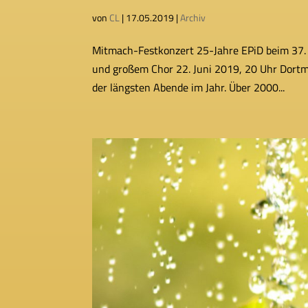
von
CL
|
17.05.2019
|
Archiv
Mitmach-Festkonzert 25-Jahre EPiD beim 37. D
und gro­ßem Chor 22. Juni 2019, 20 Uhr Dort
der längs­ten Abende im Jahr. Über 2000...