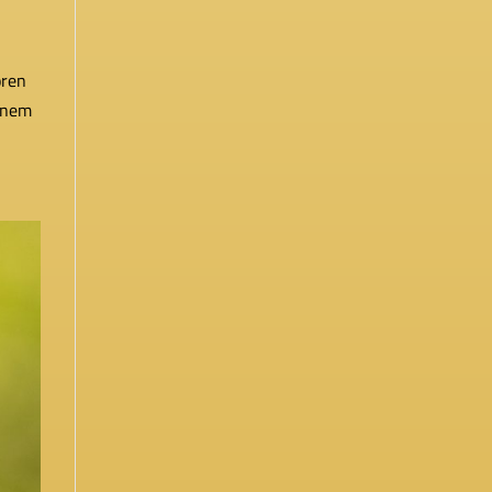
ören
einem