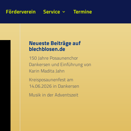
Förderverein
Service
Termine
Neueste Beiträge auf
blechblosen.de
150 Jahre Posaunenchor
Dankersen und Einführung von
Karin Madita Jahn
Kreisposaunenfest am
14.06.2026 in Dankersen
Musik in der Adventszeit