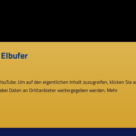
Elbufer
uTube. Um auf den eigent­li­chen Inhalt zuzu­grei­fen, kli­cken Sie a
dabei Daten an Drittanbieter wei­ter­ge­ge­ben werden. Mehr