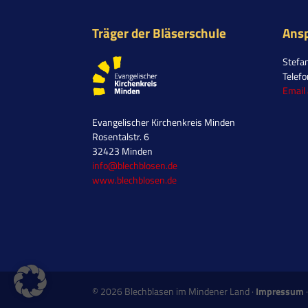
Träger der Bläserschule
Ans
Stefa
Telef
Email
Evangelischer Kirchenkreis Minden
Rosentalstr. 6
32423 Minden
info@blechblosen.de
www.blechblosen.de
©
2026
Blechblasen im Mindener Land ·
Impressum