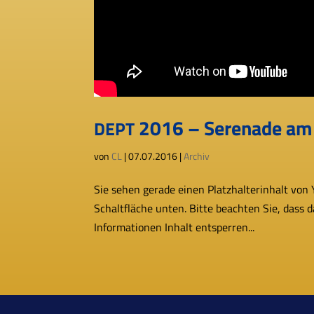
2016 – Serenade am 
DEPT
von
CL
|
07.07.2016
|
Archiv
Sie sehen gerade einen Platzhalterinhalt von Yo
Schaltfläche unten. Bitte beach­ten Sie, dass 
Informationen Inhalt ent­sper­ren...